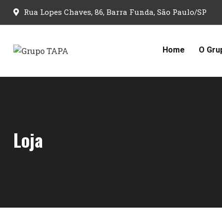
Skip
Rua Lopes Chaves, 86, Barra Funda, São Paulo/SP
to
content
Home
O Gru
Loja