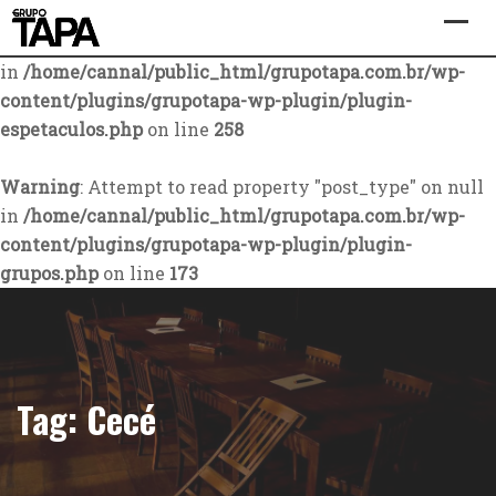
Warning
: Attempt to read property "post_type" on null
in
/home/cannal/public_html/grupotapa.com.br/wp-
content/plugins/grupotapa-wp-plugin/plugin-
espetaculos.php
on line
258
Warning
: Attempt to read property "post_type" on null
in
/home/cannal/public_html/grupotapa.com.br/wp-
content/plugins/grupotapa-wp-plugin/plugin-
grupos.php
on line
173
Skip
to
content
Tag:
Cecé