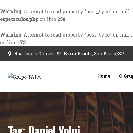
Warning
: Attempt to read property "post_type" on null 
espetaculos.php
on line
258
Warning
: Attempt to read property "post_type" on null 
on line
173
Skip
Rua Lopes Chaves, 86, Barra Funda, São Paulo/SP
to
content
Home
O Gru
Tag:
Daniel Volpi