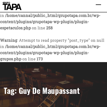
Warning
: Attempt to read property "post_type" on null
in
/home/cannal/public_html/grupotapa.com.br/wp-
content/plugins/grupotapa-wp-plugin/plugin-
espetaculos.php
on line
258
Warning
: Attempt to read property "post_type" on null
in
/home/cannal/public_html/grupotapa.com.br/wp-
content/plugins/grupotapa-wp-plugin/plugin-
grupos.php
on line
173
Skip
to
content
Tag:
Guy De Maupassant