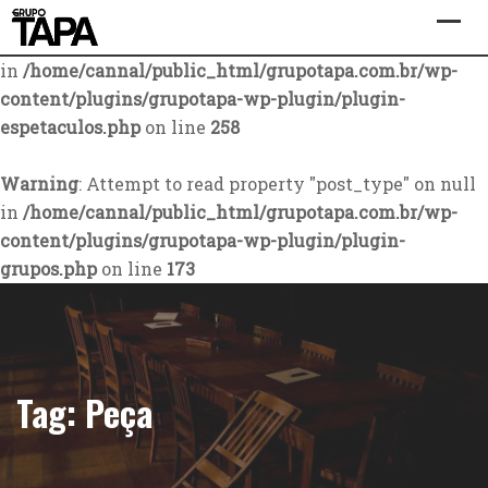
Warning
: Attempt to read property "post_type" on null
in
/home/cannal/public_html/grupotapa.com.br/wp-
content/plugins/grupotapa-wp-plugin/plugin-
espetaculos.php
on line
258
Warning
: Attempt to read property "post_type" on null
in
/home/cannal/public_html/grupotapa.com.br/wp-
content/plugins/grupotapa-wp-plugin/plugin-
grupos.php
on line
173
Skip
to
content
Tag:
Peça